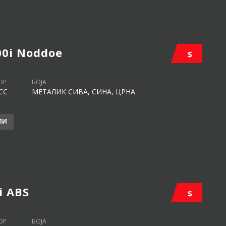
00i Noddoe
$
ОР
БОЈА
CC
МЕТАЛИК СИВА, СИНА, ЦРНА
ЛИ
i ABS
$
ОР
БОЈА