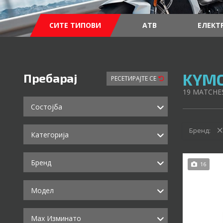
СИТЕ ТИПОВИ
АТВ
ЕЛЕКТ
KYMC
Пребарај
РЕСЕТИРАЈТЕ СЕ
19
MATCHE
Состојба
Бренд:
Категорија
Бренд
16
Модел
Max Изминато