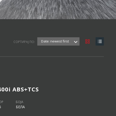
Date: newest first
СОРТИРАЈ ПО:
400i ABS+TCS
ОР
БОЈА
6
БЕЛА