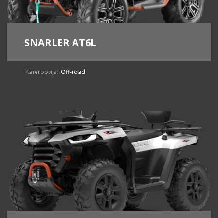
SNARLER AT6L
Категорија:
Off-road