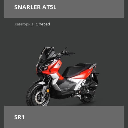
SNARLER AT5L
Категорија:
Off-road
SR1