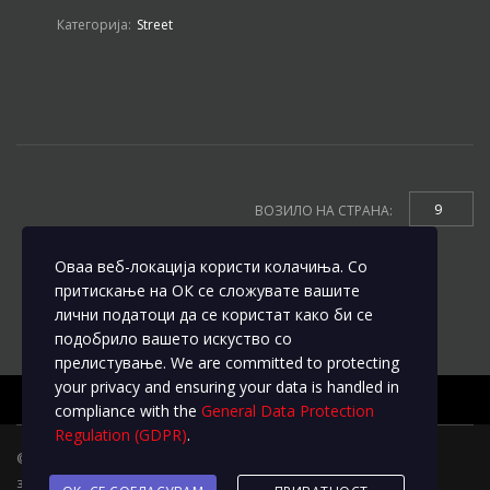
Категорија:
Street
9
ВОЗИЛО НА СТРАНА:
Оваа веб-локација користи колачиња. Со
притискање на ОК се сложувате вашите
лични податоци да се користат како би се
подобрило вашето искуство со
прелистување. We are committed to protecting
your privacy and ensuring your data is handled in
compliance with the
General Data Protection
Regulation (GDPR)
.
© 2020
L&M Motors
Трговските марки и брендовите ги
задржуваат сите права на измени