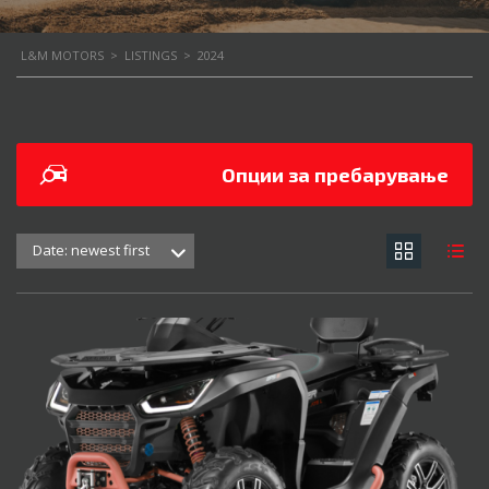
L&M MOTORS
>
LISTINGS
>
2024
Опции за пребарување
Date: newest first