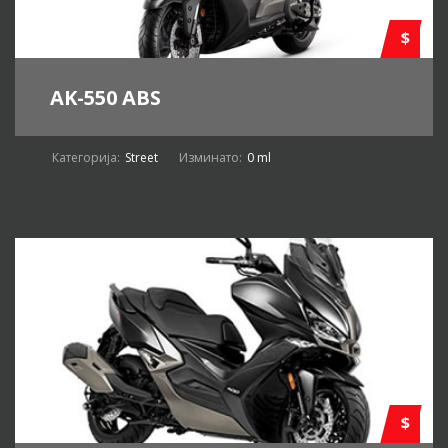
$
AK-550 ABS
Категорија:
Street
Изминато:
0 ml
$