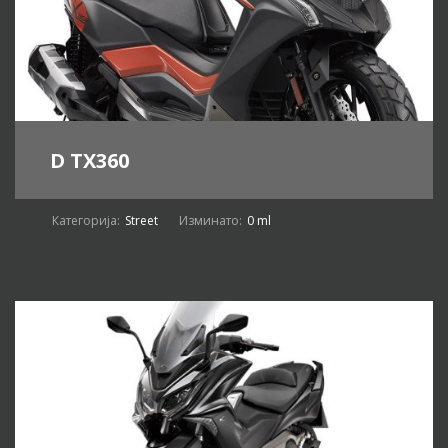
D TX360
Категорија:
Street
Изминато:
0 ml