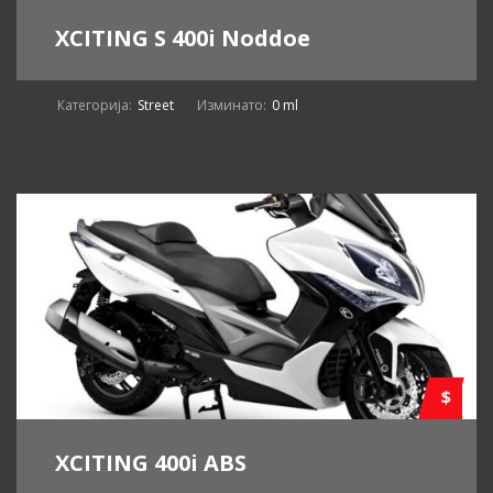
XCITING S 400i Noddoe
Категорија:
Street
Изминато:
0 ml
$
XCITING 400i ABS