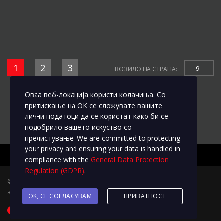
1
2
3
9
ВОЗИЛО НА СТРАНА:
Оваа веб-локација користи колачиња. Со
притискање на ОК се сложувате вашите
лични податоци да се користат како би се
подобрило вашето искуство со
прелистување. We are committed to protecting
your privacy and ensuring your data is handled in
compliance with the
General Data Protection
Regulation (GDPR)
.
© 2020
L&M Motors
Трговските марки и брендовите ги
задржуваат сите права на измени
OK, СЕ СОГЛАСУВАМ
ПРИВАТНОСТ