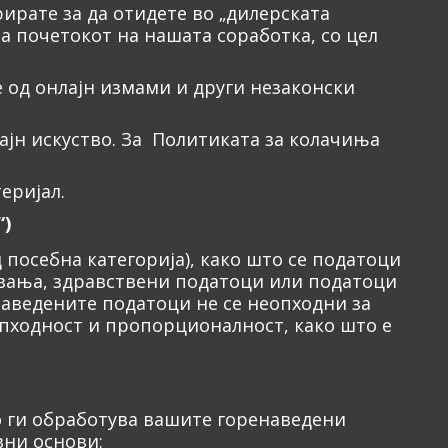
ирате за да отидете во „дилерската
а почетокот на нашата соработка, со цел
е од онлајн измами и други незаконски
ајн искуство. За Политиката за колачиња
еријал.
“)
посебна категорија), како што се податоци
увања, здравствени податоци или податоци
наведените податоци не се неопходни за
пходност и пропорционалност, како што е
о ги обработува вашите горенаведени
вни основи: