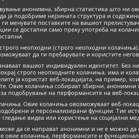
авување анонимна, збирна статистика што ни ово
да ја подобриме нејзината структура и содржин
ги менувате поставките на вашиот прелистувач 
кции се достапни само преку употреба на колачи
остапни.
строго неопходни (строго неопходни колачиња).
зможуваат да ги пребарувате и користите него
знаваат вашиот индивидуален идентитет. Без ни
окрај строго неопходните колачиња, има и кол
ите ја користат веб-локацијата, на пример, кои
ите. Овие колачиња собираат збирни, анонимни
о за подобрување на перформансите на веб-локац
лачиња. Овие колачиња овозможуваат веб-локац
 подобрени и персонализирани функции. Тие исто
се гледање видеа или користење на социјални ме
оже да се направат анонимни и не е можно да 
те овие колачиња, перформансите и функционалн