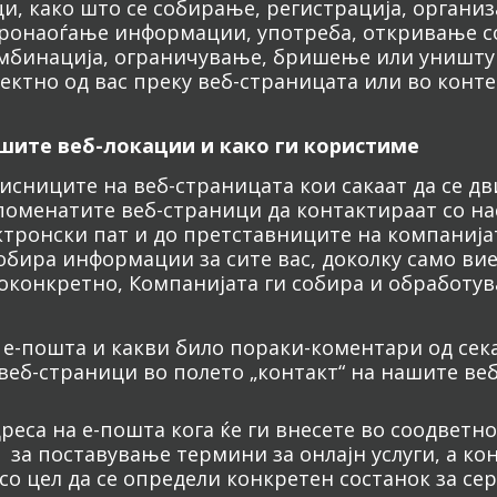
, како што се собирање, регистрација, организ
ронаоѓање информации, употреба, откривање со
омбинација, ограничување, бришење или уништу
ректно од вас преку веб-страницата или во конт
ашите веб-локации и како ги користиме
сниците на веб-страницата кои сакаат да се дв
оменатите веб-страници да контактираат со нас
ктронски пат и до претставниците на компанијат
обира информации за сите вас, доколку само вие 
оконкретно, Компанијата ги собира и обработу
 е-пошта и какви било пораки-коментари од секак
веб-страници во полето „контакт“ на нашите веб
реса на е-пошта кога ќе ги внесете во соодветно
за поставување термини за онлајн услуги, а кон
 со цел да се определи конкретен состанок за се