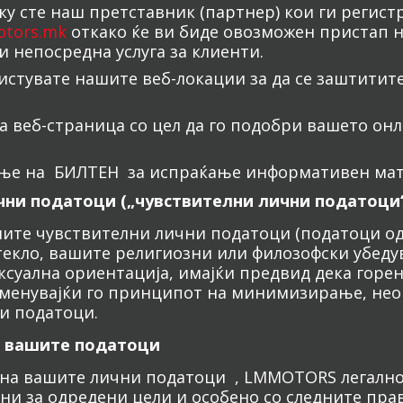
у сте наш претставник (партнер) кои ги регистр
tors.mk
откако ќе ви биде овозможен пристап н
 непосредна услуга за клиенти.
елистувате нашите веб-локации за да се заштитит
а веб-страница со цел да го подобри вашето онл
ање на БИЛТЕН за испраќање информативен мат
ични податоци („чувствителни лични податоци
те чувствителни лични податоци (податоци од 
текло, вашите религиозни или филозофски убед
ексуална ориентација, имајќи предвид дека горе
менувајќи го принципот на минимизирање, нео
ни податоци.
на вашите податоци
а на вашите лични податоци , LMMOTORS легалн
дни за одредени цели и особено со следните пра