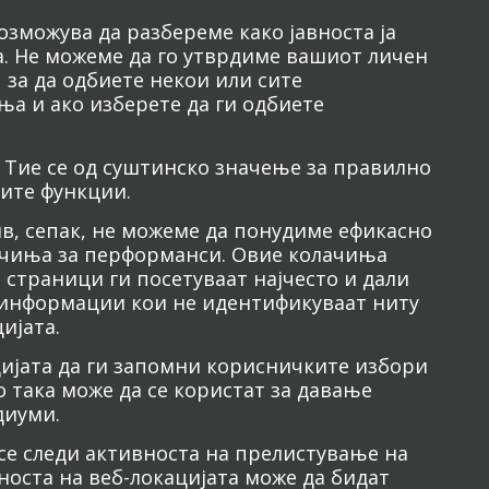
зможува да разбереме како јавноста ја
а. Не можеме да го утврдиме вашиот личен
за да одбиете некои или сите
ња и ако изберете да ги одбиете
 Тие се од суштинско значење за правилно
вите функции.
в, сепак, не можеме да понудиме ефикасно
ачиња за перформанси. Овие колачиња
 страници ги посетуваат најчесто и дали
 информации кои не идентификуваат ниту
ијата.
ијата да ги запомни корисничките избори
 така може да се користат за давање
диуми.
се следи активноста на прелистување на
оста на веб-локацијата може да бидат