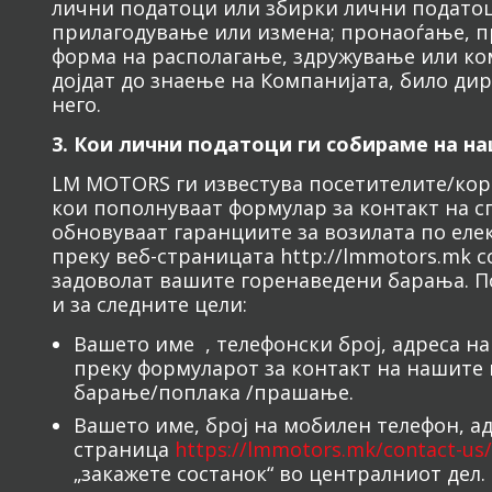
лични податоци или збирки лични податоци
прилагодување или измена; пронаоѓање, п
форма на располагање, здружување или к
дојдат до знаење на Компанијата, било ди
него.
3. Кои лични податоци ги собираме на н
LM MOTORS ги известува посетителите/кори
кои пополнуваат формулар за контакт на сп
обновуваат гаранциите за возилата по еле
преку веб-страницата http://lmmotors.mk с
задоволат вашите горенаведени барања. П
и за следните цели:
Вашето име , телефонски број, адреса на
преку формуларот за контакт на нашите 
барање/поплака /прашање.
Вашето име, број на мобилен телефон, ад
страница
https://lmmotors.mk/contact-us/
„закажете состанок“ во централниот дел.