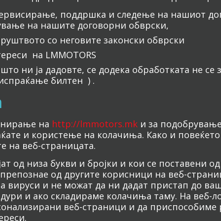
сервисирање, поддршка и следење на нашиот дог
ување на нашите договорни обврски,
 Друштвото со неговите законски обврски
интереси на LMMOTORS
 што ни ја дадовте, се додека обработката не се
 испраќање билтен ) .
а
онирање на
http://lmmotors.mk
и за подобрување 
ате и користење на колачиња. Како и повеќето
е на веб-страницата.
јат од низа букви и бројки и кои се поставени о
/препознае од другите корисници на веб-страни
на вируси и не можат да ни дадат пристап до в
ури и ако складираме колачиња таму. На веб-л
рсонализирани веб-страници и да приспособиме 
ереси.