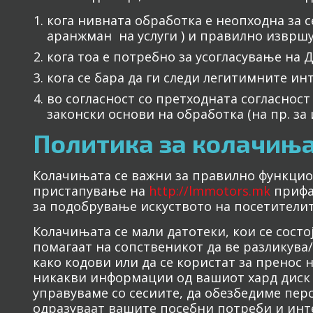
кога нивната обработка е неопходна за 
аранжман на услуги ) и правилно изврш
кога тоа е потребно за усогласување на
кога се бара да ги следи легитимните 
во согласност со претходната согласност
законски основи на обработка (на пр. за
Политика за колачињ
Колачињата се важни за правилно функци
пристапување на
http://lmmotors.mk
прифаќ
за подобрување искуството на посетителит
Колачињата се мали датотеки, кои се состо
помагаат на сопственикот да ве разликува
како кодови или да се користат за пренос 
никакви информации од вашиот хард диск д
управуваме со сесиите, да обезбедиме пе
одразуваат вашите посебни потреби и инт