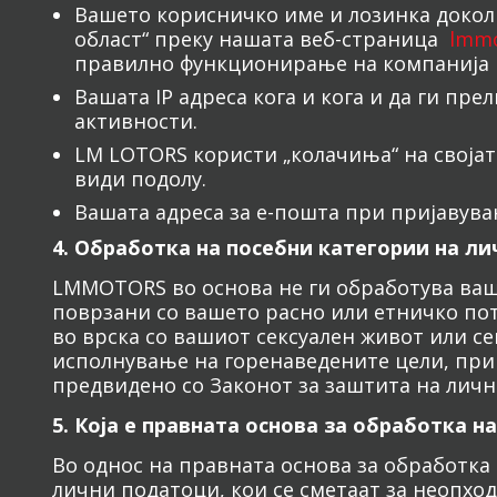
Вашето корисничко име и лозинка доколк
област“ преку нашата веб-страница
lmmo
правилно функционирање на компанија и
Вашата IP адреса кога и кога и да ги пр
активности.
LM LOTORS користи „колачиња“ на својат
види подолу.
Вашата адреса за е-пошта при пријавув
4. Обработка на посебни категории на л
LMMOTORS во основа не ги обработува ваши
поврзани со вашето расно или етничко по
во врска со вашиот сексуален живот или с
исполнување на горенаведените цели, при
предвидено со Законот за заштита на лич
5. Која е правната основа за обработка 
Во однос на правната основа за обработк
лични податоци, кои се сметаат за неопхо