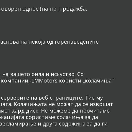
оворен однос (на пр. продажба,
 заснова на некоја од горенаведените
на вашето онлајн искуство. Со
 компании, LMMotors користи „колачиња“
д серверите на веб-страниците. Тие му
цата. Колачињата не можат да се извршат
ашиот хард диск. Не можеме да прочитаме
окацијата користиме колачиња за да
рекламирање и друга содржина за да ги