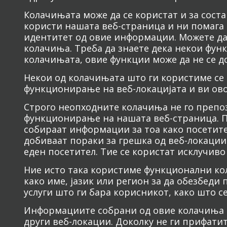
Колачињата може да се користат и за сост
користи нашата веб-страница и ни помага 
идентитет од овие информации. Можете да 
колачиња. Треба да знаете дека некои фун
колачињата, овие функции може да не се д
Некои од колачињата што ги користиме се 
функционирање на веб-локацијата и ви ово
Строго неопходните колачиња не го препо
функционирање на нашата веб-страница. П
собираат информации за тоа како посетител
добиваат пораки за грешка од веб-локаци
еден посетител. Тие се користат исклучив
Ние исто така користиме функционални ко
како име, јазик или регион за да обезбеди
услуги што ги бара корисникот, како што 
Информациите собрани од овие колачиња м
други веб-локации. Доколку не ги прифати