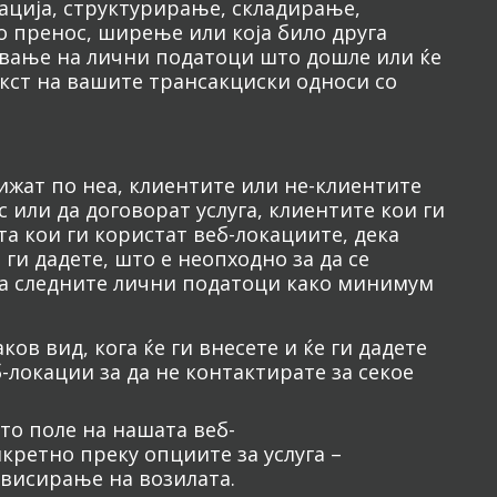
ација, структурирање, складирање,
 пренос, ширење или која било друга
вање на лични податоци што дошле или ќе
екст на вашите трансакциски односи со
ижат по неа, клиентите или не-клиентите
 или да договорат услуга, клиентите кои ги
а кои ги користат веб-локациите, дека
ги дадете, што е неопходно за да се
ва следните лични податоци како минимум
ов вид, кога ќе ги внесете и ќе ги дадете
-локации за да не контактирате за секое
то поле на нашата веб-
кретно преку опциите за услуга –
рвисирање на возилата.