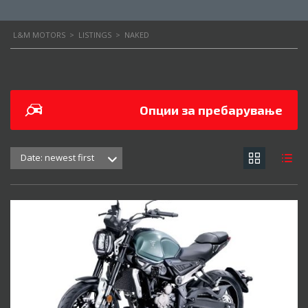
L&M MOTORS
>
LISTINGS
>
NAKED
Опции за пребарување
Date: newest first