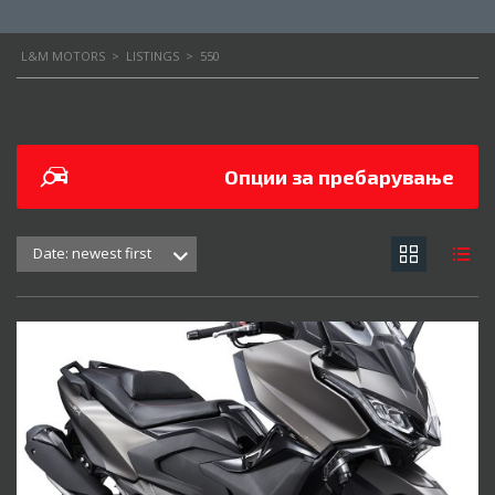
L&M MOTORS
>
LISTINGS
>
550
Опции за пребарување
Date: newest first