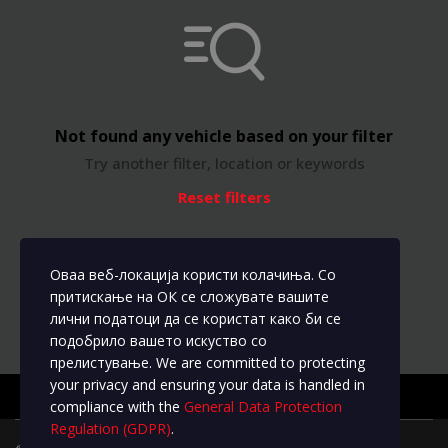
Not found any vehicle based on your filter
Try another filter, location or keywords
Reset filters
Оваа веб-локација користи колачиња. Со
притискање на ОК се сложувате вашите
лични податоци да се користат како би се
подобрило вашето искуство со
прелистување. We are committed to protecting
your privacy and ensuring your data is handled in
compliance with the
General Data Protection
Regulation (GDPR)
.