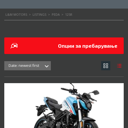
L&M MOTORS
>
LISTINGS
>
PEDA
>
125R
Опции за пребарување
Date: newest first