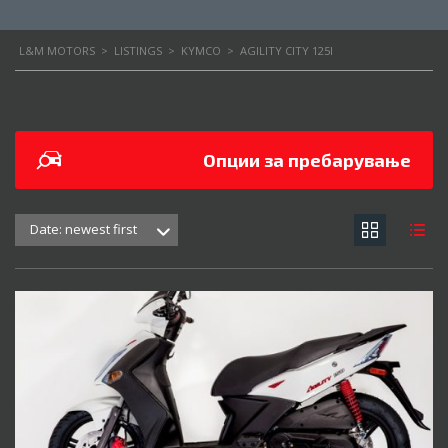
L&M MOTORS
>
LISTINGS
>
KYMCO
>
AGILITY CITY 125I
Опции за пребарување
Date: newest first