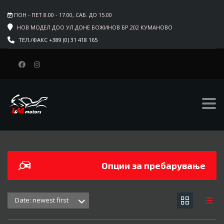
ПОН - ПЕТ 8.00 - 17.00, САБ. ДО 15.00
НОВ МОДЕЛ ДОО УЛ.ДОНЕ БОЖИНОВ БР.202 КУМАНОВО
ТЕЛ./ФАКС +389 (0) 31 418 165
L&M MOTORS
>
LISTINGS
>
KYMCO
>
AGILITY CITY 50 2T
Опции за пребарување
Date: newest first