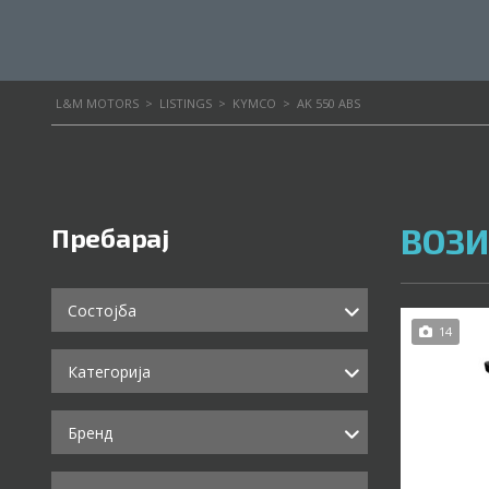
L&M MOTORS
>
LISTINGS
>
KYMCO
>
AK 550 ABS
ВОЗИ
Пребарај
Состојба
14
Категорија
Бренд