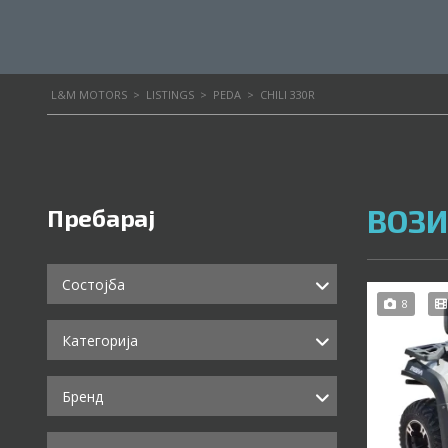
L&M MOTORS
>
LISTINGS
>
PEDA
>
CHILI 330R
ВОЗИ
Пребарај
Состојба
8
Категорија
Бренд