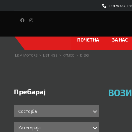
ТЕЛ./ФАКС +389
ПОЧЕТНА
ЗА НАС
L&M MOTORS
>
LISTINGS
>
KYMCO
>
DJ50S
ВОЗИ
Пребарај
Состојба
Категорија