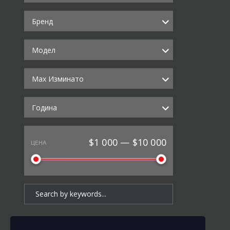
Бренд
Модел
Max Изминато
Година
$1 000 — $10 000
ЦЕНА