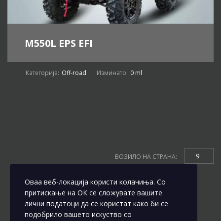
M550L EPS EFI
Категорија:
Off-road
Изминато:
0 ml
9
ВОЗИЛО НА СТРАНА:
Оваа веб-локација користи колачиња. Со
притискање на ОК се сложувате вашите
лични податоци да се користат како би се
подобрило вашето искуство со