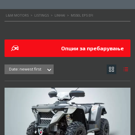
L&M MOTORS
>
LISTINGS
>
LINHAI
>
M550L EPS EFI
Опции за пребарување
Date: newest first