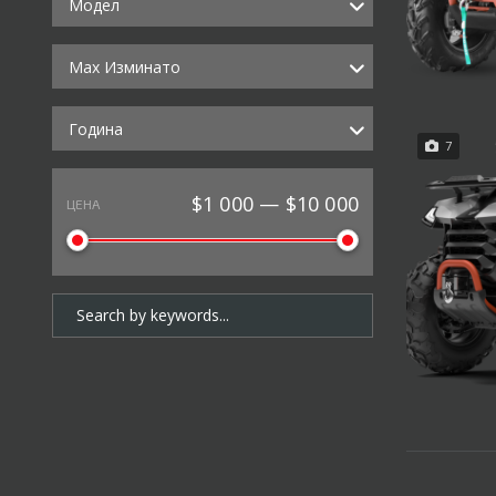
Модел
Max Изминато
Година
7
$1 000 — $10 000
ЦЕНА