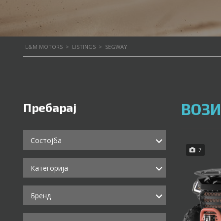
L&M MOTORS
>
LISTINGS
>
SEGWAY
ВОЗИ
Пребарај
Состојба
7
Категорија
Бренд