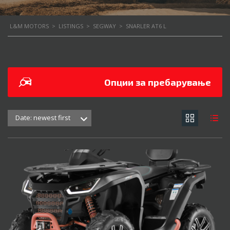
L&M MOTORS
>
LISTINGS
>
SEGWAY
>
SNARLER AT6 L
Опции за пребарување
Date: newest first