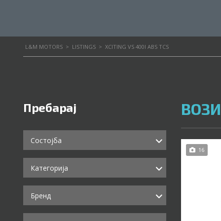
L&M MOTORS
>
LISTINGS
>
XCITING VS 400I ABS TCS
ВОЗИ
Пребарај
Состојба
16
Категорија
Бренд