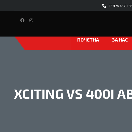
ТЕЛ./ФАКС +389
ПОЧЕТНА
ЗА НАС
XCITING VS 400I A