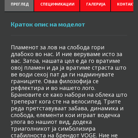
ПРЕГЛЕД
СПЕЦИФИКАЦИИ
ГАЛЕРИЈА
КОНТАКТИ
Краток опис на моделот
Пламенот за лов на слобода гори
длабоко во нас. И ние веруваме исто за
вас. Затоа, нашата цел е да го вратиме
овој пламен и да ја вратиме страста што
ве води секој пат да ги надминувате
границите. Оваа филозофија се
рефлектира и во нашето лого.
Брановите се како набори на облека што
треперат кога сте на велосипед. Трите
реда претставуваат забава, динамика и
слобода, елементи кои играат водечка
улога во нашиот вид, додека
триаголникот ја симболизира
стабилноста на брендот VOGE. Ние не