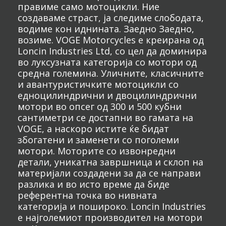
правиме само мотоцикли. Ние
создаваме страст, ја следиме слободата,
водиме кон иднината. Заедно Заедно,
возиме. VOGE Motorcycles е креирана од
Loncin Industries Ltd, со цел да доминира
во луксузната категорија со мотори од
средна големина. Уличните, класичните
и авантуристичките мотоцикли со
едноцилиндрични и двоцилиндрични
мотори во опсег од 300 и 500 кубни
сантиметри се достапни во гамата на
VOGE, а наскоро истите ќе бидат
збогатени и заменети со поголеми
мотори. Моторите со извонредни
детали, уникатна завршница и склоп на
материјали создадени за да се направи
разлика и во исто време да биде
референтна точка во нивната
категорија и пошироко. Loncin Industries
е најголемиот производител на мотори