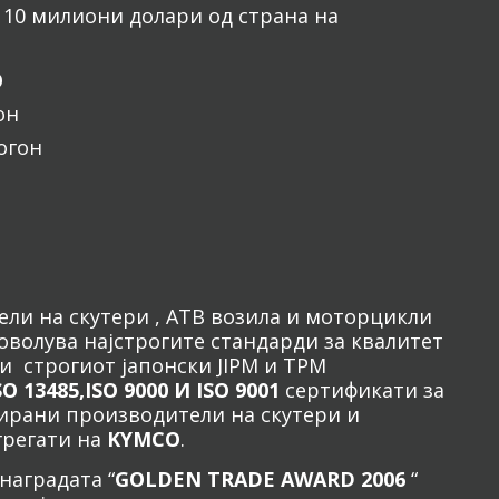
 10 милиони долари од страна на
O
он
огон
ели на скутери , АТВ возила и моторцикли
оволува најстрогите стандарди за квалитет
 и строгиот јапонски JIPM и TPM
SO 13485,ISO 9000 И ISO 9001
сертификати за
ирани производители на скутери и
грегати на
KYMCO
.
наградата “
GOLDEN TRADE AWARD 2006
“