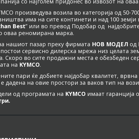
панија со најголем придонес во извозот на оваа 
MCO произведува возила во категорија од 50-700
ништва има на сите континети и над 100 земји 
than Best
” или во превод Подобар од најдобрите
о оваа реномирана марка.
а нашиот пазар преку фирмата
НОВ МОДЕЛ
од 
постои сервисно дилерска мрежа низ целата земј
. Скоро во сите продажни места е обезбеден се
ата на
KYMCO
.
ните пари ќе добиете најдобар квалитет, врвна 
е дадена на овие простори за ваков тип на вози
дели од програмата на
KYMCO
имаат гаранција 
ри.