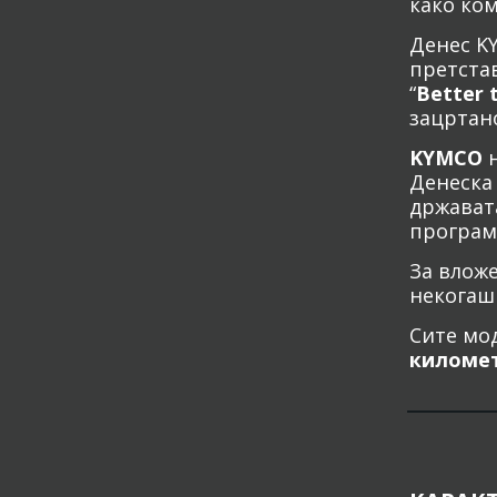
како ком
Денес KY
претстав
“
Better 
зацртан
KYMCO
н
Денеска 
државата
програм
За вложе
некогаш 
Сите мо
километ