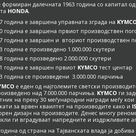
 формиран далечната 1963 година со капитал од
ата
HONDA
.
67 година е завршена управната зграда на
KYMC
70 година е завршена првиот производствен пог
77 година е завршен и вториот производствен п
3 година е произведено 1.000.000 скутери
8 година е прозведено 2.000.000 скутери
91 година е завршен првиот
KYMCO
тест центар
93 година се произведени 3.000.000 парчиња
YMCO
е еден од најголемите светски производит
роизведено над 7.000.000 парчиња.
KYMCO
ги зад
тник на преку 30 меѓународни награди меѓу кои
кати за врвен кваилтет на производите како и
I
орен дизајн на производите. Денес многу реном
кли ги вградуваат напредните и издржливите а
година од страна на Тајванската влада ја добива 