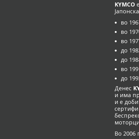
KYMCO
е
Јапонск
во 19
во 19
во 19
до 198
до 198
во 19
до 19
Денес
K
и има п
и е доби
сертифи
беспрек
моторци
Во 2006 