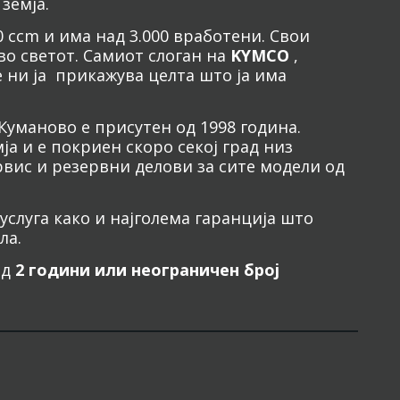
земја.
 ccm и има над 3.000 вработени. Свои
во светот. Самиот слоган на
KYMCO
,
 ни ја прикажува целта што ја има
Куманово е присутен од 1998 година.
а и е покриен скоро секој град низ
рвис и резервни делови за сите модели од
услуга како и најголема гаранција што
ла.
од
2 години или неограничен број