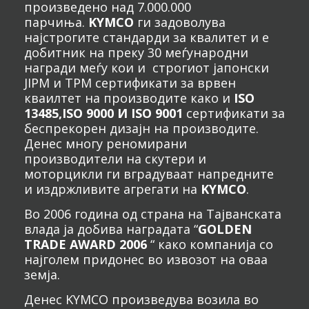
произведено над 7.000.000
парчиња.
KYMCO
ги задоволува
најстрогите стандарди за квалитет и е
добитник на преку 30 меѓународни
награди меѓу кои и строгиот јапонски
JIPM и TPM сертификати за врвен
кваилтет на производите како и
ISO
13485,ISO 9000 И ISO 9001
сертификати за
беспрекорен дизајн на производите.
Денес многу реномирани
производители на скутери и
моторцикли ги вградуваат напредните
и издржливите агрегати на
KYMCO
.
Во 2006 година од страна на Тајванската
влада ја добива наградата “
GOLDEN
TRADE AWARD 2006
“ како компанија со
најголем придонес во извозот на оваа
земја.
Денес KYMCO произведува возила во