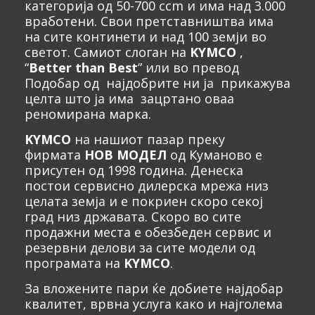
категорија од 50-700 ccm и има над 3.000
вработени. Свои претставништва има
на сите континети и над 100 земји во
светот. Самиот слоган на
KYMCO
,
“
Better than Best
” или во превод
Подобар од најдобрите ни ја прикажува
целта што ја има зацртано оваа
реномирана марка.
KYMCO
на нашиот пазар преку
фирмата
НОВ МОДЕЛ
од Куманово е
присутен од 1998 година. Денеска
постои сервисно дилерска мрежа низ
целата земја и е покриен скоро секој
град низ државата. Скоро во сите
продажни места е обезбеден сервис и
резервни делови за сите модели од
програмата на
KYMCO
.
За вложените пари ќе добиете најдобар
квалитет, врвна услуга како и најголема