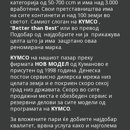
категорија од 50-700 ccm и има над 3.000
вработени. Свои претставништва има
на сите континети и над 100 земји во
светот. Самиот слоган на
KYMCO
,
“
Better than Best
” или во превод
Подобар од најдобрите ни ја прикажува
целта што ја има зацртано оваа
реномирана марка.
KYMCO
на нашиот пазар преку
фирмата
НОВ МОДЕЛ
од Куманово е
присутен од 1998 година. Денеска
постои сервисно дилерска мрежа низ
целата земја и е покриен скоро секој
град низ државата. Скоро во сите
продажни места е обезбеден сервис и
резервни делови за сите модели од
програмата на
KYMCO
.
За вложените пари ќе добиете најдобар
квалитет, врвна услуга како и најголема