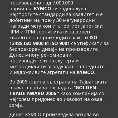
произведено над 7.000.000
парчиња.
KYMCO
ги задоволува
најстрогите стандарди за квалитет и е
добитник на преку 30 меѓународни
награди меѓу кои и строгиот јапонски
JIPM и TPM сертификати за врвен
кваилтет на производите како и
ISO
13485,ISO 9000 И ISO 9001
сертификати за
беспрекорен дизајн на производите.
Денес многу реномирани
производители на скутери и
моторцикли ги вградуваат напредните
и издржливите агрегати на
KYMCO
.
Во 2006 година од страна на Тајванската
влада ја добива наградата “
GOLDEN
TRADE AWARD 2006
“ како компанија со
најголем придонес во извозот на оваа
земја.
Денес KYMCO произведува возила во