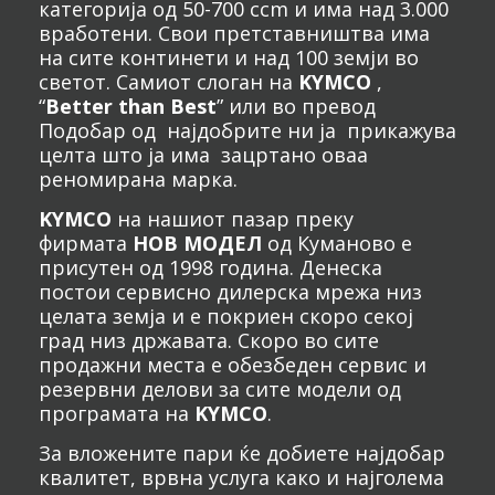
категорија од 50-700 ccm и има над 3.000
вработени. Свои претставништва има
на сите континети и над 100 земји во
светот. Самиот слоган на
KYMCO
,
“
Better than Best
” или во превод
Подобар од најдобрите ни ја прикажува
целта што ја има зацртано оваа
реномирана марка.
KYMCO
на нашиот пазар преку
фирмата
НОВ МОДЕЛ
од Куманово е
присутен од 1998 година. Денеска
постои сервисно дилерска мрежа низ
целата земја и е покриен скоро секој
град низ државата. Скоро во сите
продажни места е обезбеден сервис и
резервни делови за сите модели од
програмата на
KYMCO
.
За вложените пари ќе добиете најдобар
квалитет, врвна услуга како и најголема