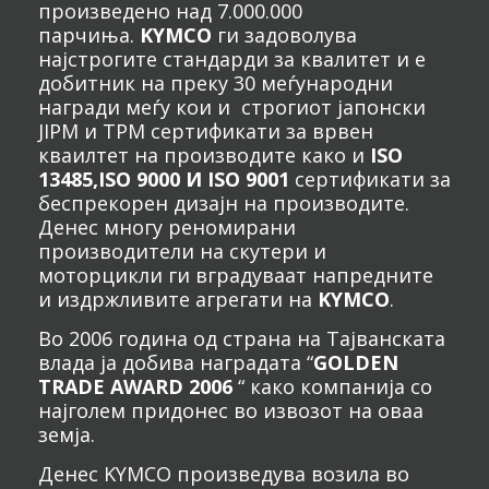
произведено над 7.000.000
парчиња.
KYMCO
ги задоволува
најстрогите стандарди за квалитет и е
добитник на преку 30 меѓународни
награди меѓу кои и строгиот јапонски
JIPM и TPM сертификати за врвен
кваилтет на производите како и
ISO
13485,ISO 9000 И ISO 9001
сертификати за
беспрекорен дизајн на производите.
Денес многу реномирани
производители на скутери и
моторцикли ги вградуваат напредните
и издржливите агрегати на
KYMCO
.
Во 2006 година од страна на Тајванската
влада ја добива наградата “
GOLDEN
TRADE AWARD 2006
“ како компанија со
најголем придонес во извозот на оваа
земја.
Денес KYMCO произведува возила во