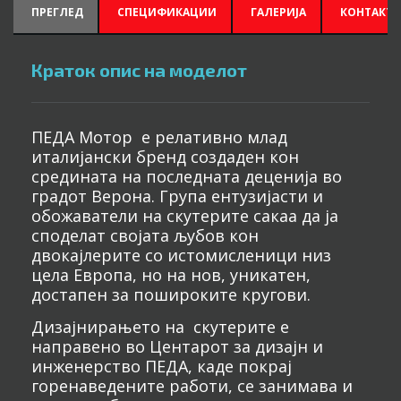
ПРЕГЛЕД
СПЕЦИФИКАЦИИ
ГАЛЕРИЈА
КОНТАКТИ
Краток опис на моделот
ПЕДА Мотор е релативно млад
италијански бренд создаден кон
средината на последната деценија во
градот Верона. Група ентузијасти и
обожаватели на скутерите сакаа да ја
споделат својата љубов кон
двокајлерите со истомисленици низ
цела Европа, но на нов, уникатен,
достапен за пошироките кругови.
Дизајнирањето на скутерите е
направено во Центарот за дизајн и
инженерство ПЕДА, каде покрај
горенаведените работи, се занимава и