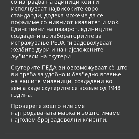
со изградба на единици кои ги
исполнуваат највисоките евро
стандарди, додека можеме да се
пофалиме со нивниот квалитет и моќ.
Единствени на пазарот, единиците
создадени во лабораториите за
истражување PEDA ги задоволуваат
желбите дури и на најсложените
љубители на скутери.
Скутерите ПЕДА ви овозможуваат сè што
ви треба за удобно и безбедно возење
на вашите миленици, создадени во
земја каде скутерите се возеле од 1948
година.
Проверете зошто ние сме
најпродаваната марка и зошто имаме
најголем број задоволни клиенти.