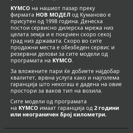
KYMCO
на нашиот пазар преку
фирмата
НОВ МОДЕЛ
од Куманово е
присутен од 1998 година. Денеска
постои сервисно дилерска мрежа низ
целата земја и е покриен скоро секој
град низ државата. Скоро во сите
продажни места е обезбеден сервис и
резервни делови за сите модели од
програмата на
KYMCO
.
За вложените пари ќе добиете најдобар
квалитет, врвна услуга како и најголема
гаранција што некогаш е дадена на овие
простори за ваков тип на возила.
Сите модели од програмата
на
KYMCO
имаат гаранција од
2 години
или неограничен број километри.