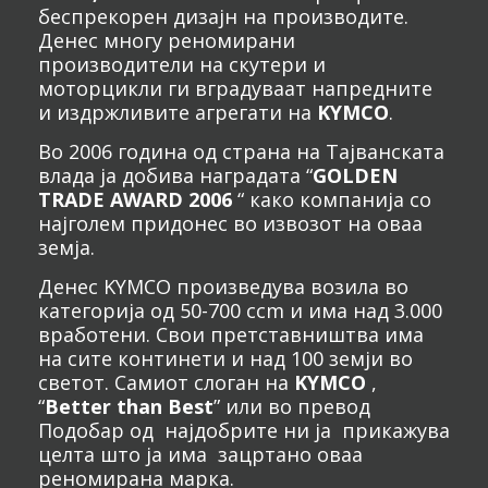
беспрекорен дизајн на производите.
Денес многу реномирани
производители на скутери и
моторцикли ги вградуваат напредните
и издржливите агрегати на
KYMCO
.
Во 2006 година од страна на Тајванската
влада ја добива наградата “
GOLDEN
TRADE AWARD 2006
“ како компанија со
најголем придонес во извозот на оваа
земја.
Денес KYMCO произведува возила во
категорија од 50-700 ccm и има над 3.000
вработени. Свои претставништва има
на сите континети и над 100 земји во
светот. Самиот слоган на
KYMCO
,
“
Better than Best
” или во превод
Подобар од најдобрите ни ја прикажува
целта што ја има зацртано оваа
реномирана марка.