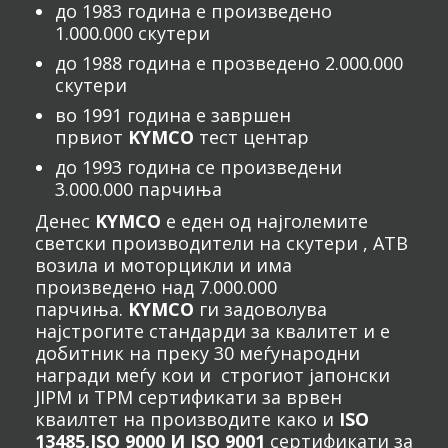
до 1983 година е произведено
1.000.000 скутери
до 1988 година е прозведено 2.000.000
скутери
во 1991 година е завршен
првиот
KYMCO
тест центар
до 1993 година се произведени
3.000.000 парчиња
Денес
KYMCO
е еден од најголемите
светски производители на скутери , АТВ
возила и моторцикли и има
произведено над 7.000.000
парчиња.
KYMCO
ги задоволува
најстрогите стандарди за квалитет и е
добитник на преку 30 меѓународни
награди меѓу кои и строгиот јапонски
JIPM и TPM сертификати за врвен
кваилтет на производите како и
ISO
13485,ISO 9000 И ISO 9001
сертификати за