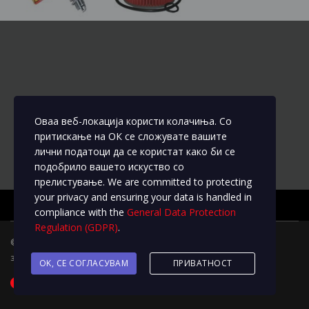
Оваа веб-локација користи колачиња. Со
притискање на ОК се сложувате вашите
лични податоци да се користат како би се
подобрило вашето искуство со
прелистување. We are committed to protecting
your privacy and ensuring your data is handled in
compliance with the
General Data Protection
Regulation (GDPR)
.
© 2020
L&M Motors
Трговските марки и брендовите ги
задржуваат сите права на измени
OK, СЕ СОГЛАСУВАМ
ПРИВАТНОСТ