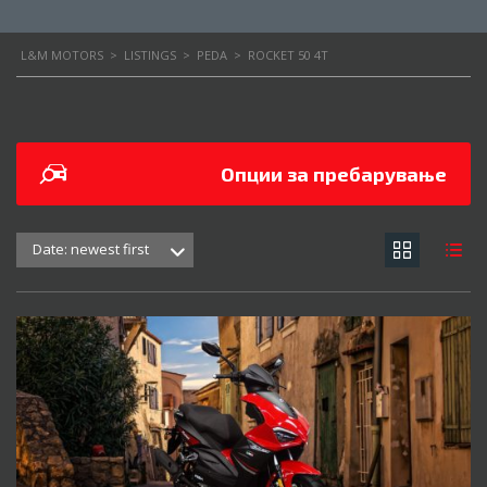
L&M MOTORS
>
LISTINGS
>
PEDA
>
ROCKET 50 4T
Опции за пребарување
Date: newest first