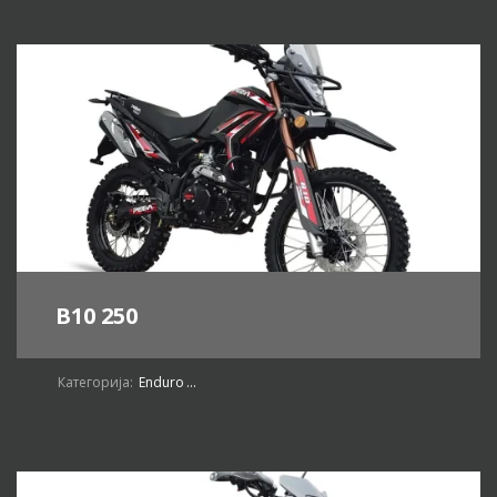
B10 250
Категорија:
Enduro
...