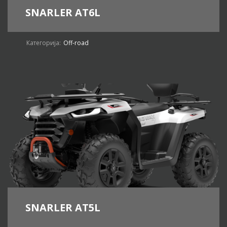
SNARLER AT6L
Категорија:
Off-road
SNARLER AT5L