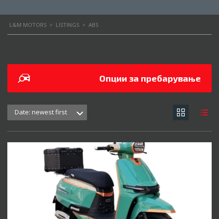
L&M MOTORS
>
LISTINGS
>
ABS
Опции за пребарување
Date: newest first