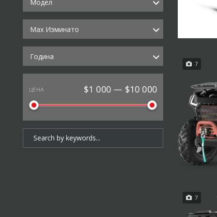
Модел
Max Изминато
Година
7
$1 000 — $10 000
ЦЕНА
7