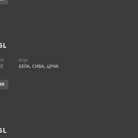
6L
ОР
БОЈА
CC
БЕЛА, СИВА, ЦРНА
ЛИ
5L