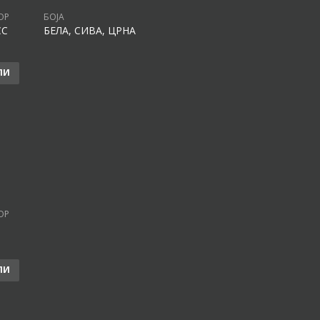
ОР
БОЈА
CC
БЕЛА, СИВА, ЦРНА
ЛИ
ОР
ЛИ