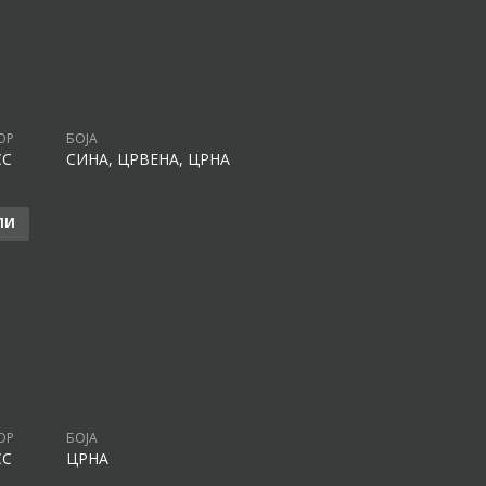
ОР
БОЈА
CC
СИНА, ЦРВЕНА, ЦРНА
ЛИ
ОР
БОЈА
CC
ЦРНА