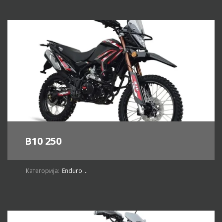
B10 250
Категорија:
Enduro
...