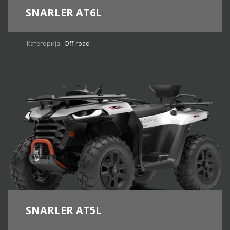
SNARLER AT6L
Категорија:
Off-road
SNARLER AT5L