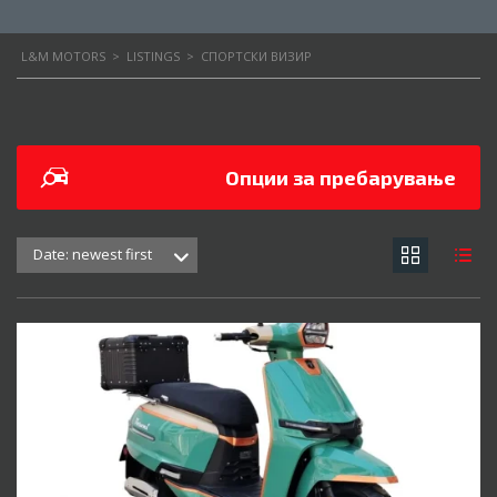
L&M MOTORS
>
LISTINGS
>
СПОРТСКИ ВИЗИР
Опции за пребарување
Date: newest first