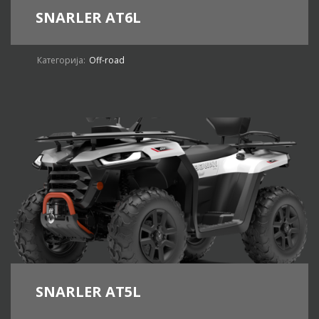
SNARLER AT6L
Категорија:
Off-road
SNARLER AT5L