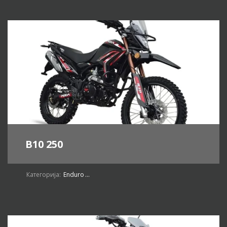
B10 250
Категорија:
Enduro
...