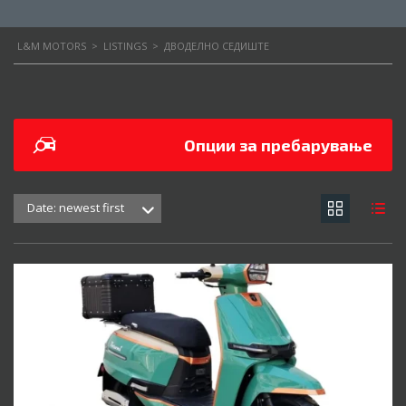
L&M MOTORS
>
LISTINGS
>
ДВОДЕЛНО СЕДИШТЕ
Опции за пребарување
Date: newest first