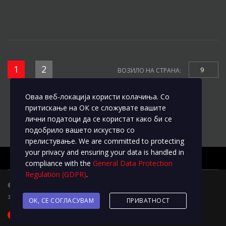
1
2
9
ВОЗИЛО НА СТРАНА:
Оваа веб-локација користи колачиња. Со
притискање на ОК се сложувате вашите
лични податоци да се користат како би се
подобрило вашето искуство со
прелистување. We are committed to protecting
your privacy and ensuring your data is handled in
compliance with the
General Data Protection
Regulation (GDPR)
.
© 2020
L&M Motors
Трговските марки и брендовите ги
задржуваат сите права на измени
OK, СЕ СОГЛАСУВАМ
ПРИВАТНОСТ