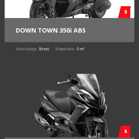
$
DOWN TOWN 350i ABS
Категорија:
Street
Изминато:
0 ml
$