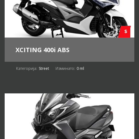
$
XCITING 400i ABS
Категорија:
Street
Изминато:
0 ml