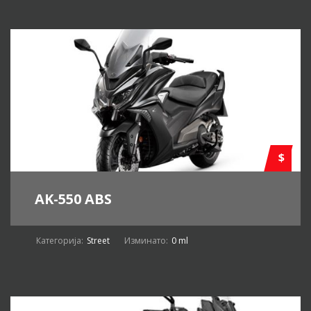
$
AK-550 ABS
Категорија:
Street
Изминато:
0 ml