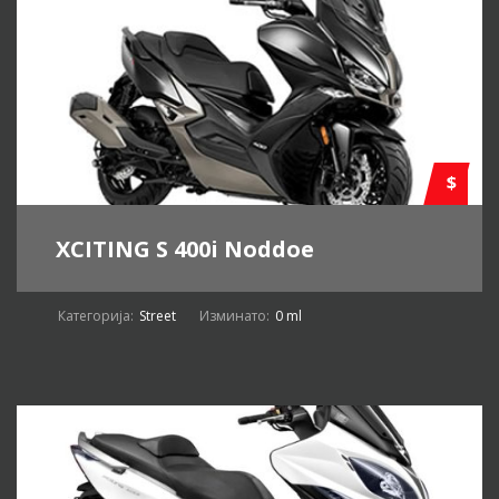
$
XCITING S 400i Noddoe
Категорија:
Street
Изминато:
0 ml