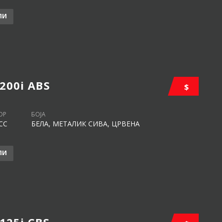
ЛИ
 200i ABS
$
ОР
БОЈА
CC
БЕЛА, МЕТАЛИК СИВА, ЦРВЕНА
ЛИ
 125i CBS