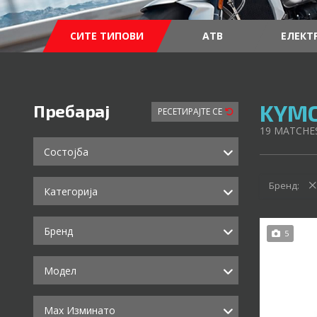
СИТЕ ТИПОВИ
АТВ
ЕЛЕКТ
KYMC
Пребарај
РЕСЕТИРАЈТЕ СЕ
19
MATCHE
Состојба
Бренд:
Категорија
Бренд
5
Модел
Max Изминато