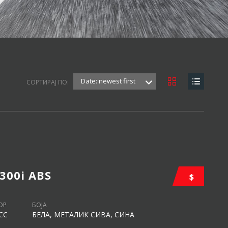
Date: newest first
СОРТИРАЈ ПО:
 300i ABS
$
ОР
БОЈА
CC
БЕЛА, МЕТАЛИК СИВА, СИНА