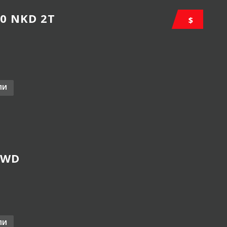
50 NKD 2T
$
ЛИ
2WD
ЛИ