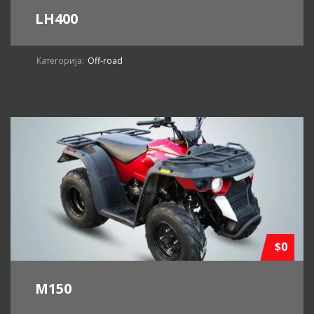
LH400
Категорија:
Off-road
$0
M150