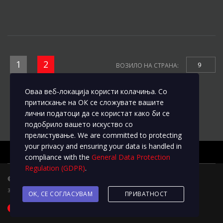
1
2
9
ВОЗИЛО НА СТРАНА:
Оваа веб-локација користи колачиња. Со
притискање на ОК се сложувате вашите
лични податоци да се користат како би се
подобрило вашето искуство со
прелистување. We are committed to protecting
your privacy and ensuring your data is handled in
compliance with the
General Data Protection
Regulation (GDPR)
.
© 2020
L&M Motors
Трговските марки и брендовите ги
задржуваат сите права на измени
OK, СЕ СОГЛАСУВАМ
ПРИВАТНОСТ