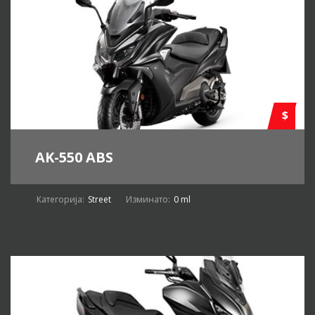
$
AK-550 ABS
Категорија:
Street
Изминато:
0 ml