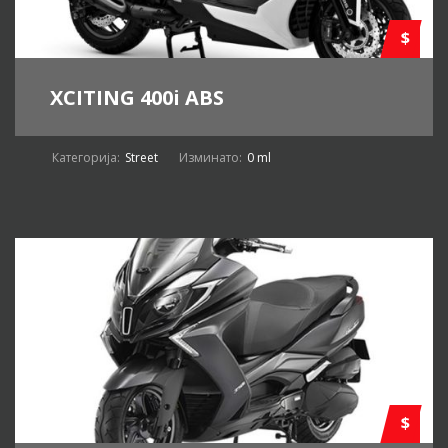
$
XCITING 400i ABS
Категорија:
Street
Изминато:
0 ml
$