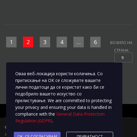
1
2
3
4
…
6
ВОЗИЛО НА
СТРАНА:
9
Оваа веб-локација користи колачиња. Со
притискање на ОК се сложувате вашите
лични податоци да се користат како би се
подобрило вашето искуство со
прелистување. We are committed to protecting
your privacy and ensuring your data is handled in
compliance with the
General Data Protection
Regulation (GDPR)
.
© 2020
L&M Motors
Трговските марки и брендовите ги
задржуваат сите права на измени
OK, СЕ СОГЛАСУВАМ
ПРИВАТНОСТ