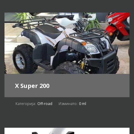
X Super 200
Категорија:
Off-road
Изминато:
0 ml