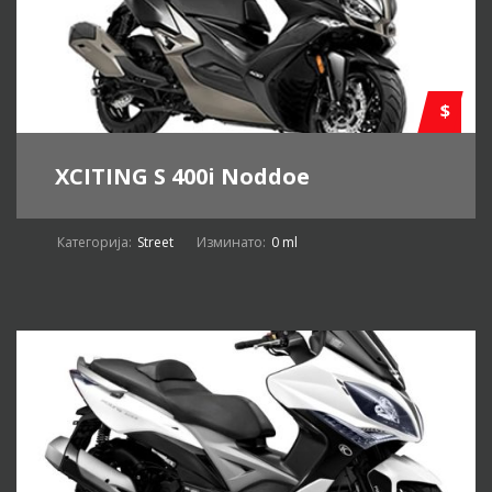
$
XCITING S 400i Noddoe
Категорија:
Street
Изминато:
0 ml